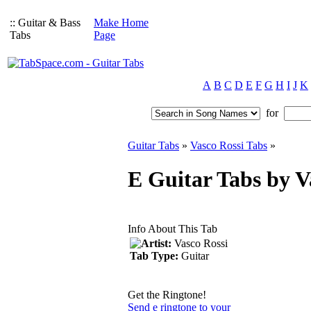
:: Guitar & Bass
Make Home
Tabs
Page
A
B
C
D
E
F
G
H
I
J
K
for
Guitar Tabs
»
Vasco Rossi Tabs
»
E Guitar Tabs by V
Info About This Tab
Artist:
Vasco Rossi
Tab Type:
Guitar
Get the Ringtone!
Send e ringtone to your