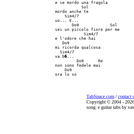
e se mordo una fragola

           Sol

mordo anche te

    Sim4/7

uo... E...

       Do9             Sol

sei un piccolo fiore per me

            Sim4/7

e l'odore che hai

   Do9  

mi ricorda qualcosa

  Sim4/7

va b�...

         Do9      Re

non sono fedele mai

    Do9

TabSpace.com
/
contact 
Copyright © 2004 - 2026
song: e guitar tabs by vas