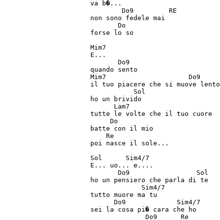
va b�...

        Do9         RE 

non sono fedele mai

       Do

forse lo so

Mim7

E...

       Do9

quando sento

Mim7                     Do9

il tuo piacere che si muove lento

           Sol

ho un brivido

      Lam7

tutte le volte che il tuo cuore

     Do

batte con il mio

    Re

poi nasce il sole...

Sol      Sim4/7

E... uo... e....

       Do9                 Sol

ho un pensiero che parla di te

             Sim4/7

tutto muore ma tu

      Do9             Sim4/7

sei la cosa pi� cara che ho

              Do9      Re
