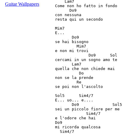
    Lam7

Guitar Wallpapers
Come non ho fatto in fondo

      Do9

con nessuna

resta qui un secondo

Mim7

E...

       Do9

se hai bisogno

         Mim7

e non mi trovi

              Do9      Sol

cercami in un sogno amo te

       Lam7

quella che non chiede mai

          Do

non se la prende

         Re

se poi non l'ascolto

Sol5      Sim4/7

E... uo... e....

       Do9              Sol5

sei un piccolo fiore per me

             Sim4/7

e l'odore che hai

Do9

mi ricorda qualcosa

  Sim4/7
