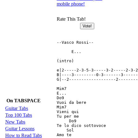
mobile phone!
Rate This Tab!
--Vasco Rossi-- 

      E...

(intro)

e|2-----2-3-5-3-----3-2-----2-3-2
B|----3---------0-3-------3------
G|--2-------------------2--------
Mim7

E...

Do9

On TABSPACE
Vuoi da bere

Mim7

Guitar Tabs
Vieni qui

Top 100 Tabs
Tu per me

     Do9

New Tabs
Te lo dico sottovoce

Guitar Lessons
    Sol

Amo te

How to Read Tabs