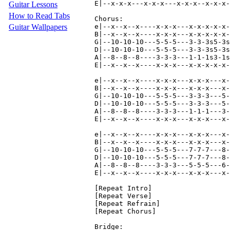
E|--x-x-x---x-x-x---x-x-x--x-x-x-
Guitar Lessons
How to Read Tabs
Chorus:

Guitar Wallpapers
e|--x--x--x----x-x-x---x-x-x-x-x-
B|--x--x--x----x-x-x---x-x-x-x-x-
G|--10-10-10---5-5-5---3-3-3s5-3s
D|--10-10-10---5-5-5---3-3-3s5-3s
A|--8--8--8----3-3-3---1-1-1s3-1s
E|--x--x--x----x-x-x---x-x-x-x-x-
e|--x--x--x----x-x-x---x-x-x---x-
B|--x--x--x----x-x-x---x-x-x---x-
G|--10-10-10---5-5-5---3-3-3---5-
D|--10-10-10---5-5-5---3-3-3---5-
A|--8--8--8----3-3-3---1-1-1---3-
E|--x--x--x----x-x-x---x-x-x---x-
e|--x--x--x----x-x-x---x-x-x---x-
B|--x--x--x----x-x-x---x-x-x---x-
G|--10-10-10---5-5-5---7-7-7---8-
D|--10-10-10---5-5-5---7-7-7---8-
A|--8--8--8----3-3-3---5-5-5---6-
E|--x--x--x----x-x-x---x-x-x---x-
[Repeat Intro]

[Repeat Verse]

[Repeat Refrain]

[Repeat Chorus]

Bridge:
