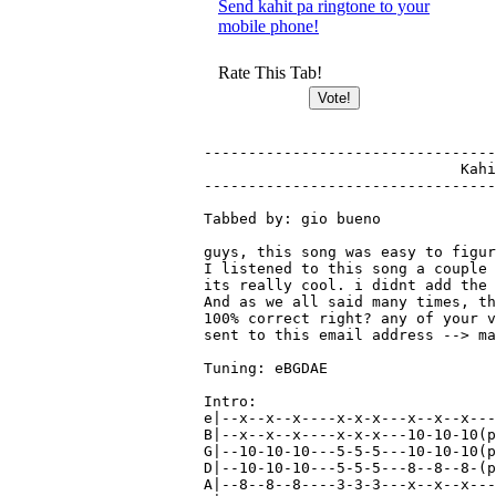
Send kahit pa ringtone to your
mobile phone!
Rate This Tab!
---------------------------------
			     Kahit Pa - Hale

---------------------------------
Tabbed by: gio bueno

guys, this song was easy to figur
I listened to this song a couple 
its really cool. i didnt add the 
And as we all said many times, th
100% correct right? any of your v
sent to this email address --> ma
Tuning: eBGDAE

Intro:

e|--x--x--x----x-x-x---x--x--x---
B|--x--x--x----x-x-x---10-10-10(p
G|--10-10-10---5-5-5---10-10-10(p
D|--10-10-10---5-5-5---8--8--8-(p
A|--8--8--8----3-3-3---x--x--x---