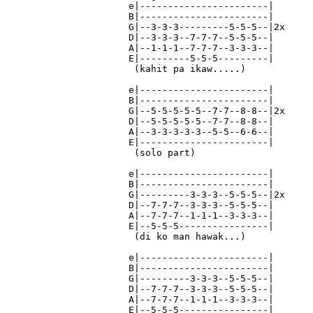
e|-----------------------|

B|-----------------------|

G|--3-3-3---------5-5-5--|2x

D|--3-3-3--7-7-7--5-5-5--|

A|--1-1-1--7-7-7--3-3-3--|

E|---------5-5-5---------|

 (kahit pa ikaw.....)

e|-----------------------|

B|-----------------------|

G|--5-5-5-5-5--7-7--8-8--|2x

D|--5-5-5-5-5--7-7--8-8--|

A|--3-3-3-3-3--5-5--6-6--|

E|-----------------------|

 (solo part)

e|-----------------------|

B|-----------------------|

G|---------3-3-3--5-5-5--|2x

D|--7-7-7--3-3-3--5-5-5--|

A|--7-7-7--1-1-1--3-3-3--|

E|--5-5-5----------------|

 (di ko man hawak...)

e|-----------------------|

B|-----------------------|

G|---------3-3-3--5-5-5--|

D|--7-7-7--3-3-3--5-5-5--|

A|--7-7-7--1-1-1--3-3-3--|

E|--5-5-5----------------|
