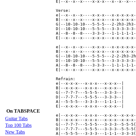
E|--x--x--x----x-x-x---x--x--x---
Verse:

e|--x--x--x----x-x-x---x-x-x-x-x-
B|--x--x--x----x-x-x---x-x-x-x-x-
G|--10-10-10---5-5-5---2-2h3-2h3-
D|--10-10-10---5-5-5---3-3-3-3-3-
A|--8--8--8----3-3-3---1-1-1-1-1-
E|--x--x--x----x-x-x---x-x-x-x-x-
e|--x--x--x----x-x-x---x-x-x-x-x-
B|--x--x--x----x-x-x---x-x-x-x-x-
G|--10-10-10---5-5-5---2-2-2h3-2h
D|--10-10-10---5-5-5---3-3-3-3-3-
A|--8--8--8----3-3-3---1-1-1-1-1-
E|--x--x--x----x-x-x---x-x-x-x-x-
Refrain:

e|--x-x-x---x-x-x---x-x-x--|

B|--x-x-x---x-x-x---x-x-x--|

G|--7-7-7---5-5-5---3-3-3--|

D|--7-7-7---5-5-5---3-3-3--|

A|--5-5-5---3-3-3---1-1-1--|

E|--x-x-x---x-x-x---x-x-x--|

On TABSPACE
e|--x-x-x---x-x-x---x-x-x--x-x-x-
Guitar Tabs
B|--x-x-x---x-x-x---x-x-x--x-x-x-
G|--7-7-7---5-5-5---3-3-3--5-5-5(
Top 100 Tabs
D|--7-7-7---5-5-5---3-3-3--5-5-5(
New Tabs
A|--5-5-5---3-3-3---1-1-1--3-3-3(