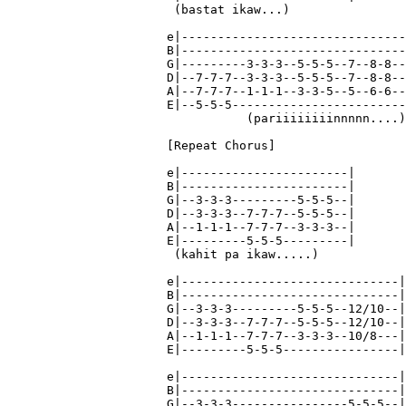
 (bastat ikaw...)     

e|-------------------------------
B|-------------------------------
G|---------3-3-3--5-5-5--7--8-8--
D|--7-7-7--3-3-3--5-5-5--7--8-8--
A|--7-7-7--1-1-1--3-3-5--5--6-6--
E|--5-5-5------------------------
           (pariiiiiiiinnnnn....)

[Repeat Chorus]

e|-----------------------|

B|-----------------------|

G|--3-3-3---------5-5-5--|

D|--3-3-3--7-7-7--5-5-5--|

A|--1-1-1--7-7-7--3-3-3--|

E|---------5-5-5---------|

 (kahit pa ikaw.....)

e|------------------------------|

B|------------------------------|

G|--3-3-3---------5-5-5--12/10--|

D|--3-3-3--7-7-7--5-5-5--12/10--|

A|--1-1-1--7-7-7--3-3-3--10/8---|

E|---------5-5-5----------------|

e|------------------------------|

B|------------------------------|

G|--3-3-3----------------5-5-5--|
