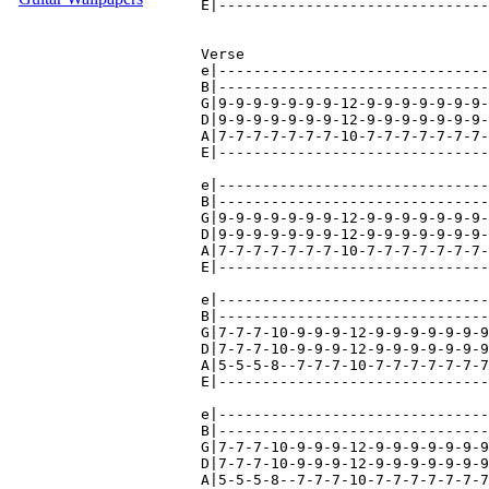
E|-------------------------------
Verse

e|-------------------------------
B|-------------------------------
G|9-9-9-9-9-9-9-12-9-9-9-9-9-9-9-
D|9-9-9-9-9-9-9-12-9-9-9-9-9-9-9-
A|7-7-7-7-7-7-7-10-7-7-7-7-7-7-7-
E|-------------------------------
e|-------------------------------
B|-------------------------------
G|9-9-9-9-9-9-9-12-9-9-9-9-9-9-9-
D|9-9-9-9-9-9-9-12-9-9-9-9-9-9-9-
A|7-7-7-7-7-7-7-10-7-7-7-7-7-7-7-
E|-------------------------------
e|-------------------------------
B|-------------------------------
G|7-7-7-10-9-9-9-12-9-9-9-9-9-9-9
D|7-7-7-10-9-9-9-12-9-9-9-9-9-9-9
A|5-5-5-8--7-7-7-10-7-7-7-7-7-7-7
E|-------------------------------
e|-------------------------------
B|-------------------------------
G|7-7-7-10-9-9-9-12-9-9-9-9-9-9-9
D|7-7-7-10-9-9-9-12-9-9-9-9-9-9-9
A|5-5-5-8--7-7-7-10-7-7-7-7-7-7-7