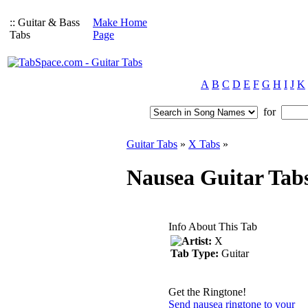
:: Guitar & Bass
Make Home
Tabs
Page
A
B
C
D
E
F
G
H
I
J
K
for
Guitar Tabs
»
X Tabs
»
Nausea Guitar Tab
Info About This Tab
Artist:
X
Tab Type:
Guitar
Get the Ringtone!
Send nausea ringtone to your