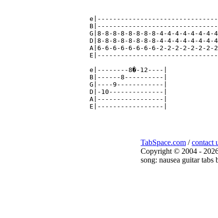
e|-------------------------------
B|-------------------------------
G|8-8-8-8-8-8-8-8-4-4-4-4-4-4-4-4
D|8-8-8-8-8-8-8-8-4-4-4-4-4-4-4-4
A|6-6-6-6-6-6-6-6-2-2-2-2-2-2-2-2
E|-------------------------------
e|--------8�-12----|

B|------8----------|

G|----9------------|

D|-10--------------|

A|-----------------|

TabSpace.com
/
contact 
Copyright © 2004 - 2026
song: nausea guitar tabs 