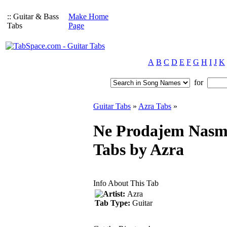
:: Guitar & Bass
Make Home
Tabs
Page
A
B
C
D
E
F
G
H
I
J
K
for
Guitar Tabs
»
Azra Tabs
»
Ne Prodajem Nasmi
Tabs by Azra
Info About This Tab
Artist:
Azra
Tab Type:
Guitar