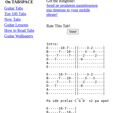
Get the Ringtone!
On TABSPACE
Send ne prodajem nasmijesenog
Guitar Tabs
psa ringtone to your mobile
Top 100 Tabs
phone!
New Tabs
Guitar Lessons
Rate This Tab!
How to Read Tabs
Guitar Wallpapers
Intro:

E------10-7---||----3-2-----|

B-----7---10--||---3---3----|

G----7-----7--||--2-----2---|

D---7---------||-0----------|

A-------------||------------|

E-------------||------------|

E-----10-7----||----3-2-----|

B-----7---10--||---3---3----|

G----7-----7--||--2-----2---|

D---7---------||-0----------|

A-------------||------------|

E-------------||------------|

               _ _ 

Pa ide prelaz C G D  x2 pa opet

E-----10-7----|

B-----7---10--|
