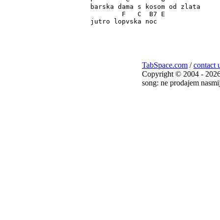
barska dama s kosom od zlata

	F   C  B7 E

jutro lopvska noc

TabSpace.com
/
contact 
Copyright © 2004 - 2026
song: ne prodajem nasmij