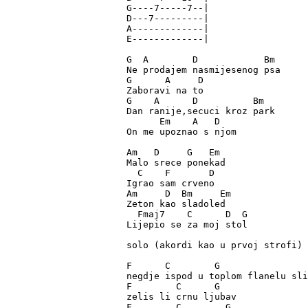
G----7-----7--|

D---7---------|

A-------------|

E-------------|

G  A        D            Bm

Ne prodajem nasmijesenog psa 

G      A     D 

Zaboravi na to

G    A      D          Bm

Dan ranije,secuci kroz park

      Em    A   D

On me upoznao s njom

Am   D     G   Em

Malo srece ponekad

  C    F       D

Igrao sam crveno

Am     D  Bm     Em 

Zeton kao sladoled

  Fmaj7    C      D  G

Lijepio se za moj stol

solo (akordi kao u prvoj strofi)

F      C        G

negdje ispod u toplom flanelu sli
F	 C	G

zelis li crnu ljubav

F	 C	  G
