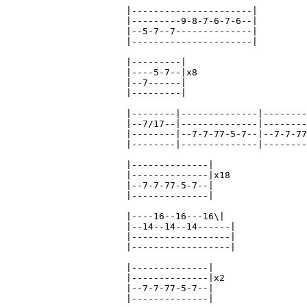
|----------------------|

|---------9-8-7-6-7-6--|

|--5-7--7--------------|

|----------------------|

|---------|

|----5-7--|x8

|--7------|

|---------|

|--------|--------------|--------
|--7/17--|--------------|--------
|--------|--7-7-77-5-7--|--7-7-77
|--------|--------------|--------
|--------------|

|--------------|x18

|--7-7-77-5-7--|

|--------------|

|----16--16---16\|

|--14--14--14------|

|------------------|

|------------------|

|--------------|

|--------------|x2

|--7-7-77-5-7--|

|--------------|
