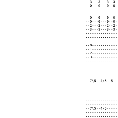
--3---3---3--3-
--0---0---0--0-
---------------
--0---0---0--0-
--0---0---0--0-
--2---2---2--2-
--3---3---3--3-
---------------
---------------
--0------------
--1------------
--2------------
--3------------
---------------
---------------
---------------
---------------
--7\5--4/5--5--
---------------
---------------
---------------
---------------
---------------
--7\5--4/5-----
---------------
---------------