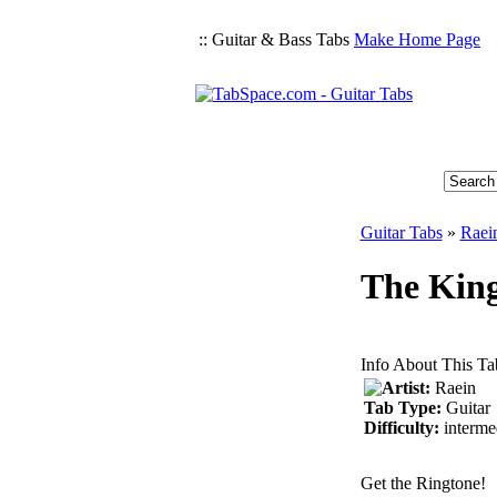
:: Guitar & Bass Tabs
Make Home Page
Guitar Tabs
»
Raei
The King
Info About This Ta
Artist:
Raein
Tab Type:
Guitar
Difficulty:
interme
Get the Ringtone!