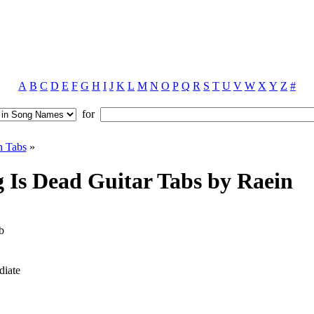
A
B
C
D
E
F
G
H
I
J
K
L
M
N
O
P
Q
R
S
T
U
V
W
X
Y
Z
#
for
n Tabs
»
 Is Dead Guitar Tabs by Raein
b
diate