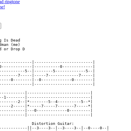
ad ringtone
ne!
 Is Dead

man (me)

 or Drop D

--------------|-------------------------|

0-------------|-----------0-------------|

-----------5--|--------5-------------5--|

--------7-----|-----7-------------7-----|

-----0--------|--0-------------0--------|

--------------|-------------------------|

-----------|---------------------------|

--1--------|---------------------------|

--------2--|*--------5--4----------5--*|

-----2-----|*-----7-----7-------7-----*|

-----------|---0-------------0---------|

-----------|---------------------------|

              Distortion Guitar:

------------||--3----3--|--3----3--|--0----0--|
