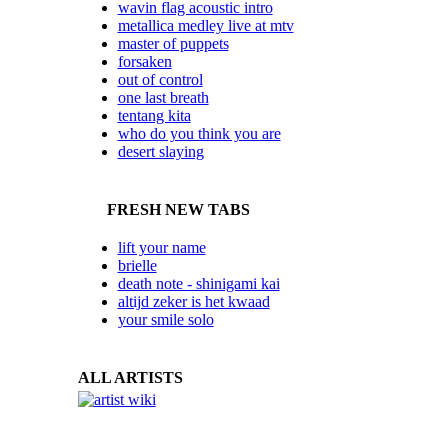
wavin flag acoustic intro
metallica medley live at mtv
master of puppets
forsaken
out of control
one last breath
tentang kita
who do you think you are
desert slaying
FRESH NEW TABS
lift your name
brielle
death note - shinigami kai
altijd zeker is het kwaad
your smile solo
ALL ARTISTS