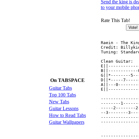
Send the king is de
to your mobile pho
Rate This Tab!
Raein - The King
Credit: Billykid
Tuning: Standard
Clean Guitar:

E||------------
B||------------
G||*--------5--
On TABSPACE
D||*-----7-----
A||---0--------
Guitar Tabs
E||------------
Top 100 Tabs
---------------
New Tabs
--------1------
-----2--------2
Guitar Lessons
--3--------3---
How to Read Tabs
---------------
Guitar Wallpapers
---------------
               
---------------